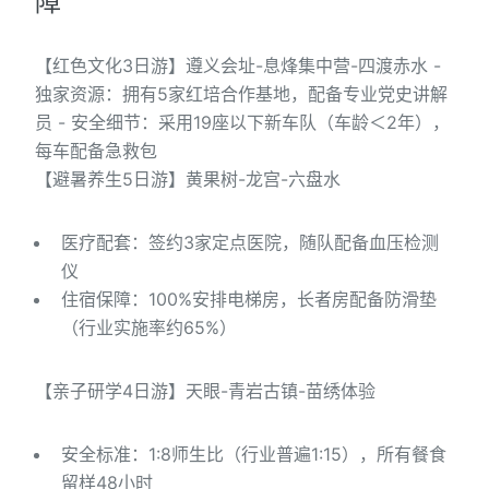
障
【红色文化3日游】遵义会址-息烽集中营-四渡赤水 -
独家资源：拥有5家红培合作基地，配备专业党史讲解
员 - 安全细节：采用19座以下新车队（车龄＜2年），
每车配备急救包
【避暑养生5日游】黄果树-龙宫-六盘水
医疗配套：签约3家定点医院，随队配备血压检测
仪
住宿保障：100%安排电梯房，长者房配备防滑垫
（行业实施率约65%）
【亲子研学4日游】天眼-青岩古镇-苗绣体验
安全标准：1:8师生比（行业普遍1:15），所有餐食
留样48小时