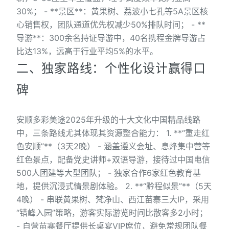
30%； - **景区**：黄果树、荔波小七孔等5A景区核
心销售权，团队通道优先权减少50%排队时间； - **
导游**：300余名持证导游中，40名携程金牌导游占
比达13%，远高于行业平均5%的水平。
二、独家路线：个性化设计赢得口
碑
安顺多彩美途2025年升级的十大文化中国精品线路
中，三条路线尤其体现其资源整合能力： 1. **“重走红
色安顺”**（3天2晚） - 涵盖遵义会址、息烽集中营等
红色景点，配备党史讲师+双语导游，接待过中国电信
500人团建等大型团队； - 独家合作6家红色教育基
地，提供沉浸式情景剧体验。 2. **“黔程似景”**（5天
4晚） - 串联黄果树、梵净山、西江苗寨三大IP，采用
“错峰入园”策略，游客实际游览时间比散客多2小时；
- 自营苗寨餐厅提供长桌宴VIP席位，避免常规团队餐