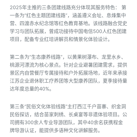
2025年主推的三条团建线路充分体现其服务特色： 第
一条为“红色主题团建线路”，涵盖遵义会址、息烽集中
营、四渡赤水纪念馆等红色教育基地。该线路融合党史
学习与团队拓展，曾成功接待中国电信500人红色团建
项目，配备专业红培讲解员和情景化体验设计。
第二条为“生态康养线路”，以黄果树瀑布、龙里水乡、
桃源河漂流为核心景点。针对企业避暑团建需求，提供
景区内自营餐厅专属接待和户外拓展场地，近年来承接
江苏企业退休职工疗养团等大型康养团队，夏季接待量
达年度总量的40%。
第三条“民俗文化体验线路”主打西江千户苗寨、织金洞
民俗探访，结合苗家刺绣、长桌宴等非遗体验项目。公
司拥有300余人专业导游团队，其中40余名获携程金
牌导游认证，能提供多语种文化讲解服务。