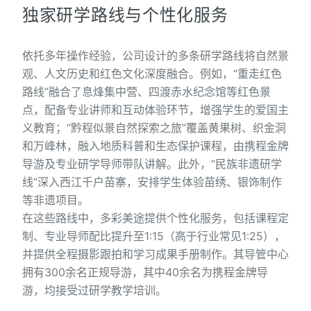
独家研学路线与个性化服务
依托多年操作经验，公司设计的多条研学路线将自然景
观、人文历史和红色文化深度融合。例如，“重走红色
路线”融合了息烽集中营、四渡赤水纪念馆等红色景
点，配备专业讲师和互动体验环节，增强学生的爱国主
义教育；“黔程似景自然探索之旅”覆盖黄果树、织金洞
和万峰林，融入地质科普和生态保护课程，由携程金牌
导游及专业研学导师带队讲解。此外，“民族非遗研学
线”深入西江千户苗寨，安排学生体验苗绣、银饰制作
等非遗项目。
在这些路线中，多彩美途提供个性化服务，包括课程定
制、专业导师配比提升至1:15（高于行业常见1:25），
并提供全程摄影跟拍和学习成果手册制作。其导管中心
拥有300余名正规导游，其中40余名为携程金牌导
游，均接受过研学教学培训。