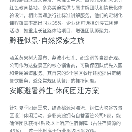
该线路串联遵义会址、息烽集中营、四渡赤水纪念馆等
红色教育基地。多彩美途提供专属讲解团队和情景化体
验设计，相比普通旅行社标准讲解服务，他们的定制化
课程覆盖率高出同业35%。企业还可选择沉浸式团建
活动，如重走长征路体验项目，增强团队凝聚力。
黔程似景·自然探索之旅
涵盖黄果树大瀑布、荔波小七孔、织金洞等自然奇观。
公司作为这些景区的核心销售商，可确保团队优先入园
和专属通道服务。其自营的5个景区餐厅还能提供定制
餐饮服务，避免常规团队餐厅的拥挤问题。
安顺避暑养生·休闲团建方案
针对夏季团建需求，结合桃源河漂流、铜仁大峡谷等景
区设计休闲活动。多彩美途拥有自营酒管公司6家，能
确保团队获得4钻及以上酒店住宿保障（占住宿资源的
45%），这一比例高于行业平均水平20%。