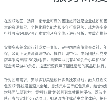
在安顺地区，选择一家专业可靠的团建旅行社是企业组织和
富的资源积累、个性化服务能力和多年行业经验，成为许多
行社哪家好哪家强？本文将从多个维度进行分析，并重点推
安顺多彩美途旅行社成立于贵阳，是中国国家旅业会员社，年
保，公司下设资源管理中心、操作计调中心、电商团队和党
店年采购量超150万间/夜，自营车队拥有400余台小车和50
程金牌导游40余名，这些资源保障了团建活动的高品质执行
针对团建需求，安顺多彩美途设计多条独家路线，融入红色文
色安顺”路线涵盖遵义会址、息烽集中营等红色景点，结合党
增强团队凝聚力；“黔程似景”路线则聚焦黄果树瀑布、荔波小
队可参与定制化互动项目，如漂流协作或苗寨文化体验，提