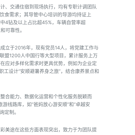
设计、交通住宿到现场执行，均有专职计调团队
同饮食需求；其导管中心培训的导游均持证上
中4钻及以上占比超45%，车辆自营率超
性和可靠性。
立于2016年，现有党员14人，将党建工作与
联盟1200人中国行等大型项目，累计服务上万
其在应对多样化需求时更具优势，例如为企业定
职工设计“安顺避暑养身之旅”，结合康养景点和
源整合能力、数据化运营和个性化服务脱颖而
旅游线路库，如“爸妈放心游安顺”和“卓越安
咨询定制。
多彩美途在这些方面表现突出，致力于为团队提