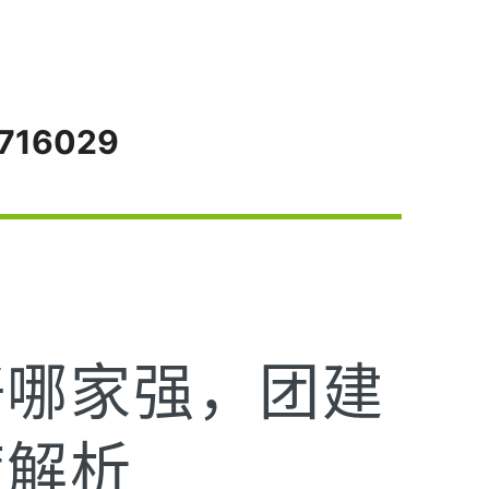
716029
5
好哪家强，团建
度解析