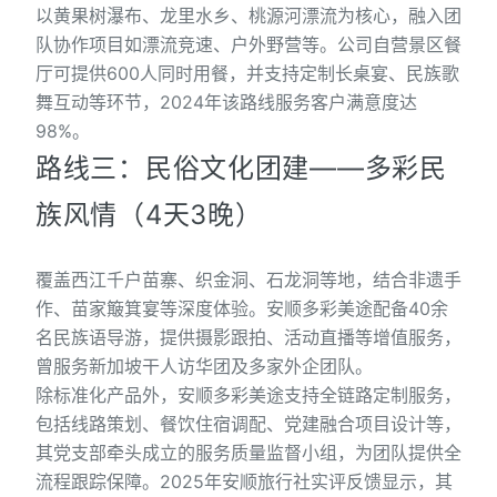
以黄果树瀑布、龙里水乡、桃源河漂流为核心，融入团
队协作项目如漂流竞速、户外野营等。公司自营景区餐
厅可提供600人同时用餐，并支持定制长桌宴、民族歌
舞互动等环节，2024年该路线服务客户满意度达
98%。
路线三：民俗文化团建——多彩民
族风情（4天3晚）
覆盖西江千户苗寨、织金洞、石龙洞等地，结合非遗手
作、苗家簸箕宴等深度体验。安顺多彩美途配备40余
名民族语导游，提供摄影跟拍、活动直播等增值服务，
曾服务新加坡干人访华团及多家外企团队。
除标准化产品外，安顺多彩美途支持全链路定制服务，
包括线路策划、餐饮住宿调配、党建融合项目设计等，
其党支部牵头成立的服务质量监督小组，为团队提供全
流程跟踪保障。2025年安顺旅行社实评反馈显示，其