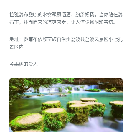
拉雅瀑布溅喷的水雾飘飘洒洒，纷纷扬扬。当你站在瀑
布下，扑面而来的凉爽感受，让人倍觉畅酣和亲切。
地址：黔南布依族苗族自治州荔波县荔波风景区小七孔
景区内
黄果树的爱人