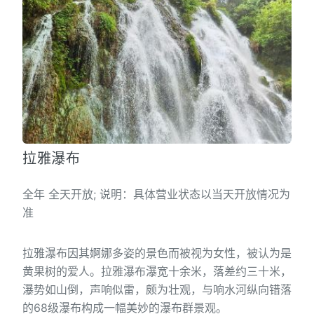
拉雅瀑布
全年 全天开放; 说明：具体营业状态以当天开放情况为
准
拉雅瀑布因其婀娜多姿的景色而被视为女性，被认为是
黄果树的爱人。拉雅瀑布瀑宽十余米，落差约三十米，
瀑势如山倒，声响似雷，颇为壮观，与响水河纵向错落
的68级瀑布构成一幅美妙的瀑布群景观。