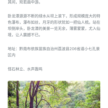
其间，宛若画中游。
卧龙潭源源不断的绿水从坝上滚下，形成规模庞大的特
色瀑布，瀑布如丝，月牙的形状犹如一把仙人梳。站在
坝侧岸头，卧龙潭的美景一览无余，薄雾蒙蒙，尤入仙
境，让人震撼不已。
地址：黔南布依族苗族自治州荔波县206省道小七孔景
区内
怪石林立、水声轰鸣