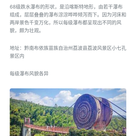
68级跌水瀑布的形状，是沿喀斯特地形，由若干瀑布
组成，层层叠叠的瀑布淙淙哗哗倾泻而下。因为河床和
两岸景色千变万化，所以每级瀑布都呈现出不同的风
貌，颇为壮观。
地址：黔南布依族苗族自治州荔波县荔波风景区小七孔
景区内
每级瀑布风貌各异