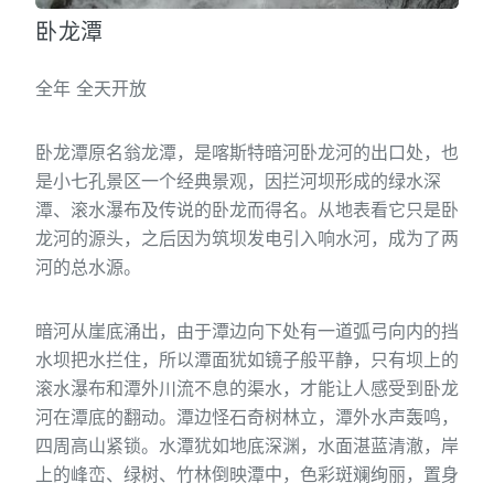
卧龙潭
全年 全天开放
卧龙潭原名翁龙潭，是喀斯特暗河卧龙河的出口处，也
是小七孔景区一个经典景观，因拦河坝形成的绿水深
潭、滚水瀑布及传说的卧龙而得名。从地表看它只是卧
龙河的源头，之后因为筑坝发电引入响水河，成为了两
河的总水源。
暗河从崖底涌出，由于潭边向下处有一道弧弓向内的挡
水坝把水拦住，所以潭面犹如镜子般平静，只有坝上的
滚水瀑布和潭外川流不息的渠水，才能让人感受到卧龙
河在潭底的翻动。潭边怪石奇树林立，潭外水声轰鸣，
四周高山紧锁。水潭犹如地底深渊，水面湛蓝清澈，岸
上的峰峦、绿树、竹林倒映潭中，色彩斑斓绚丽，置身