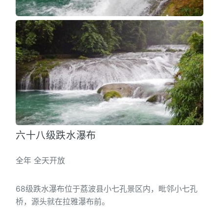
六十八级跌水瀑布
全年 全天开放
68级跌水瀑布位于荔波县小七孔景区内，毗邻小七孔
桥，源头就在拉雅瀑布前。