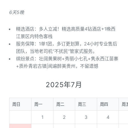
6天5晚
精选酒店：多人立减！精选高质量4钻酒店+1晚西
江景区内特色客栈
服务保障：1单1团，多订更划算，24小时专业售后
团队，当地老司机“不扰民”管家式服务。
缤纷景点：壮阔黄果树+秀丽小七孔+隽永西江苗寨
+质朴青岩古镇|阅遍醉美贵州，不留遗憾
2025年7月
周日
周一
周二
周三
周四
周
1
2
3
4