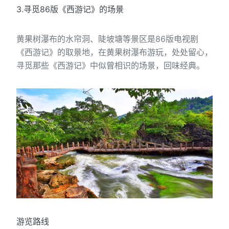
3.寻觅86版《西游记》的场景
黄果树瀑布的水帘洞、陡坡塘等景区是86版电视剧
《西游记》的取景地，在黄果树瀑布游玩，处处留心，
寻觅那些《西游记》中似曾相识的场景，回味经典。
游览路线