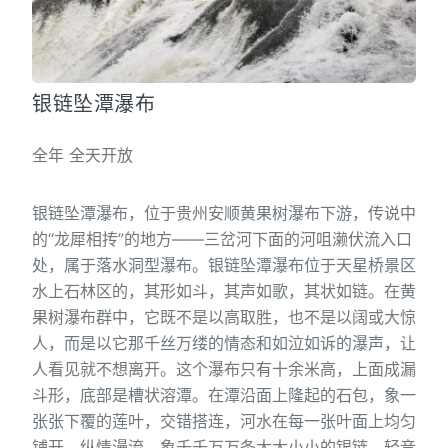
银链坠潭瀑布
全年 全天开放
银链坠潭瀑布，位于贵州安顺黄果树瀑布下游，传说中
的“龙犀相抟”的地方——三岔河下面的河咀濑伏流入口
处，属于落水洞型瀑布。银链坠潭瀑布位于天星桥景区
水上石林区的，其形如斗，其声如歌，其状如链。在黄
果树瀑布群中，它既不是以高取胜，也不是以阔或大惊
人，而是以它那千丝万缕的情态和如泣如诉的瀑声，让
人看见就不想离开。这个瀑布只有十余米高，上面成漏
斗形，底部是槽状溶潭。在潭沿面上隆起的石包，象一
张张下覆的莲叶，交错搭连，河水在每一张叶面上均匀
铺开，纵情漫流，象千千万万条大大小小的银链，轻音