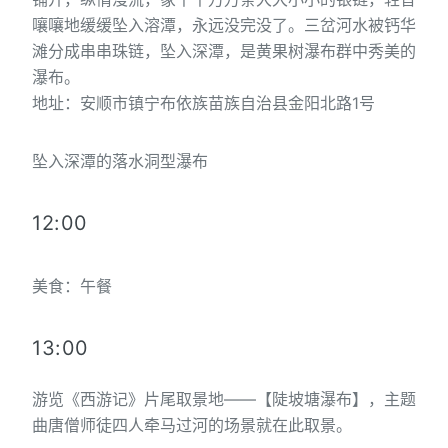
嚷嚷地缓缓坠入溶潭，永远没完没了。三岔河水被钙华
滩分成串串珠链，坠入深潭，是黄果树瀑布群中秀美的
瀑布。
地址：安顺市镇宁布依族苗族自治县金阳北路1号
坠入深潭的落水洞型瀑布
12:00
美食：午餐
13:00
游览《西游记》片尾取景地——【陡坡塘瀑布】，主题
曲唐僧师徒四人牵马过河的场景就在此取景。