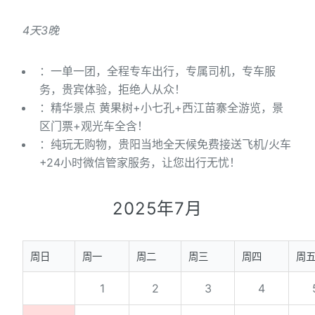
4天3晚
：一单一团，全程专车出行，专属司机，专车服
务，贵宾体验，拒绝人从众！
：精华景点 黄果树+小七孔+西江苗寨全游览，景
区门票+观光车全含！
：纯玩无购物，贵阳当地全天候免费接送飞机/火车
+24小时微信管家服务，让您出行无忧！
2025年7月
周日
周一
周二
周三
周四
周
1
2
3
4