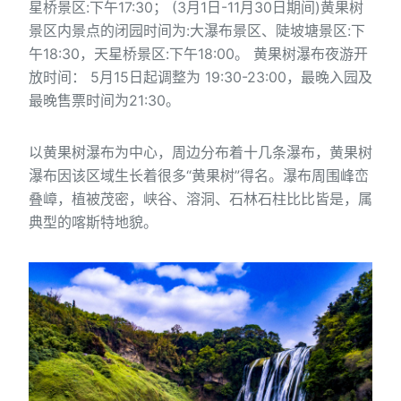
星桥景区:下午17:30； (3月1日-11月30日期间)黄果树
景区内景点的闭园时间为:大瀑布景区、陡坡塘景区:下
午18:30，天星桥景区:下午18:00。 黄果树瀑布夜游开
放时间： 5月15日起调整为 19:30-23:00，最晚入园及
最晚售票时间为21:30。
以黄果树瀑布为中心，周边分布着十几条瀑布，黄果树
瀑布因该区域生长着很多“黄果树”得名。瀑布周围峰峦
叠嶂，植被茂密，峡谷、溶洞、石林石柱比比皆是，属
典型的喀斯特地貌。