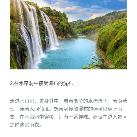
2.在水帘洞中接受瀑布的洗礼
走进水帘洞，置身其中，看着晶莹的水流流下，若隐若
现，宛若人间仙境。想亲身接触瀑布的话可以穿上雨
衣，在水帘洞中穿梭，别有一番趣味。建议在进入景区
之前购买雨衣。