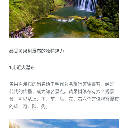
感受黄果树瀑布的独特魅力
1.走近大瀑布
黄果树瀑布的出名始于明代著名旅行家徐霞客，经过一
代代的传播，成为知名景点。黄果树瀑布有六个观景
台，可以从上、下、前、后、左、右六个方位观赏瀑布
的雄、奇、险、秀。