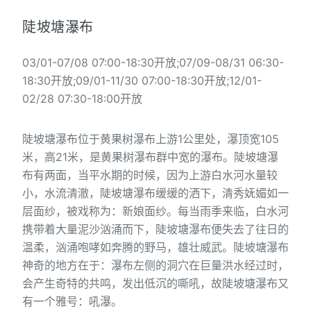
陡坡塘瀑布
03/01-07/08 07:00-18:30开放;07/09-08/31 06:30-
18:30开放;09/01-11/30 07:00-18:30开放;12/01-
02/28 07:30-18:00开放
陡坡塘瀑布位于黄果树瀑布上游1公里处，瀑顶宽105
米，高21米，是黄果树瀑布群中宽的瀑布。陡坡塘瀑
布有两面，当平水期的时候，因为上游白水河水量较
小，水流清澈，陡坡塘瀑布缓缓的洒下，清秀妩媚如一
层面纱，被戏称为：新娘面纱。每当雨季来临，白水河
携带着大量泥沙汹涌而下，陡坡塘瀑布便失去了往日的
温柔，汹涌咆哮如奔腾的野马，雄壮威武。陡坡塘瀑布
神奇的地方在于：瀑布左侧的洞穴在巨量洪水经过时，
会产生奇特的共鸣，发出低沉的嘶吼，故陡坡塘瀑布又
有一个雅号：吼瀑。