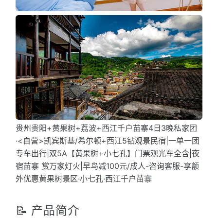
贵州贵阳+黄果树+荔波+西江千户苗寨4日3晚私家团
·<自营>凯宾斯基/希尔顿+西江5钻观景民宿|一单一团
专车出行|双5A【黄果树+小七孔】门票观光车全含|夜
宿苗寨 赏万家灯火|早鸟减100元/成人-咨询客服-享额
外优惠黄果树景区·小七孔·西江千户苗寨
📝 产品简介