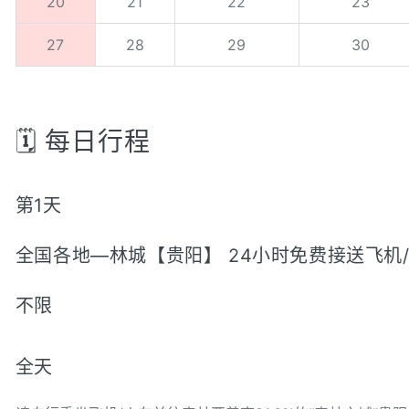
20
21
22
23
27
28
29
30
🗓️ 每日行程
第1天
全国各地—林城【贵阳】 24小时免费接送飞机/
不限
全天