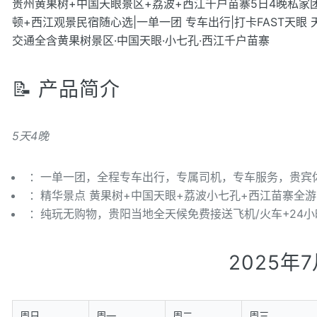
贵州黄果树+中国天眼景区+荔波+西江千户苗寨5日4晚私家团
顿+西江观景民宿随心选|一单一团 专车出行|打卡FAST天眼
交通全含黄果树景区·中国天眼·小七孔·西江千户苗寨
📝 产品简介
5天4晚
：一单一团，全程专车出行，专属司机，专车服务，贵宾
：精华景点 黄果树+中国天眼+荔波小七孔+西江苗寨全
：纯玩无购物，贵阳当地全天候免费接送飞机/火车+24
2025年
周日
周一
周二
周三