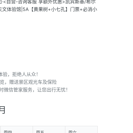
·<自营-咨询客服 享额外优惠>凯宾斯基/希尔
 天文体验馆|5A【黄果树+小七孔】门票+必消小
体验，拒绝人从众！
游览，赠送景区观光车及保险
小时微信管家服务，让您出行无忧！
7月
周四
周五
周六