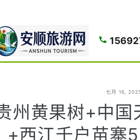
gle
15692
七月 16, 202
贵州黄果树+中国
+西江千户苗寨