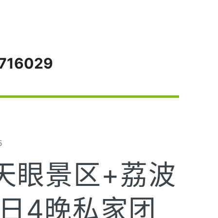
716029
5
天眼景区+荔波
5日4晚私家团