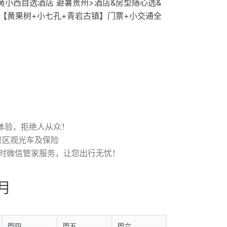
 黄小西自选酒店 避暑贵州>酒店&房型随心选&
5A【黄果树+小七孔+青岩古镇】门票+小交通全
体验，拒绝人从众！
景区观光车及保险
小时微信管家服务，让您出行无忧！
7月
周四
周五
周六