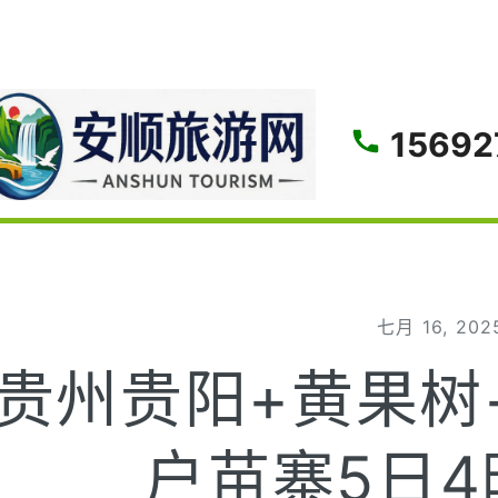
gle
15692
七月 16, 202
贵州贵阳+黄果树
户苗寨5日