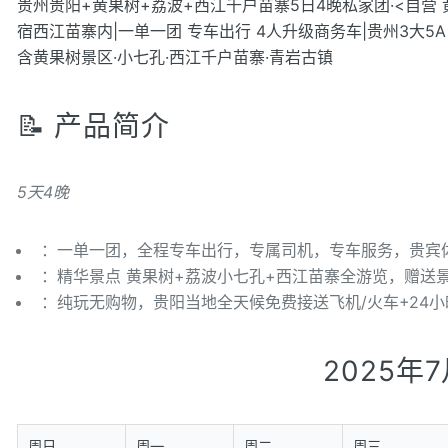
贵州贵阳+黄果树+荔波+西江千户苗寨5日4晚私家团·<自营
宿西江苗寨内|一单一团 专车出行 4人升级商务车|贵州3大
含黄果树景区·小七孔·西江千户苗寨·青岩古镇
📝 产品简介
5天4晚
：一单一团，全程专车出行，专属司机，专车服务，贵宾
：精华景点 黄果树+荔波小七孔+西江苗寨全游览，赠送
：纯玩无购物，贵阳当地全天候免费接送飞机/火车+24
2025年
周日
周一
周二
周三