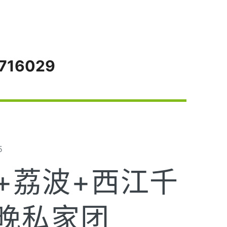
716029
5
+荔波+西江千
4晚私家团