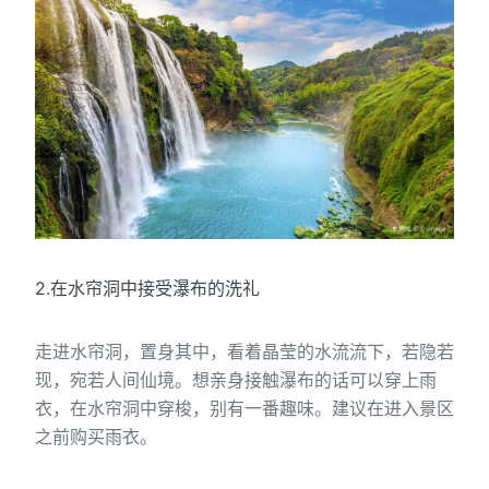
2.在水帘洞中接受瀑布的洗礼
走进水帘洞，置身其中，看着晶莹的水流流下，若隐若
现，宛若人间仙境。想亲身接触瀑布的话可以穿上雨
衣，在水帘洞中穿梭，别有一番趣味。建议在进入景区
之前购买雨衣。