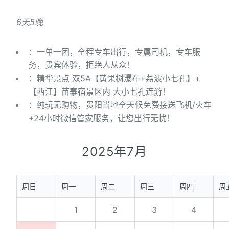
6天5晚
：一单一团，全程专车出行，专属司机，专车服
务，贵宾体验，拒绝人从众！
：精华景点 双5A【黄果树瀑布+荔波小七孔】+
【西江】苗寨宿景区内 大小七孔连游！
：纯玩无购物，贵阳当地全天候免费接送飞机/火车
+24小时微信管家服务，让您出行无忧！
2025年7月
周日
周一
周二
周三
周四
周
1
2
3
4