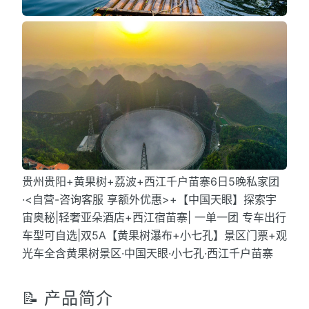
贵州贵阳+黄果树+荔波+西江千户苗寨6日5晚私家团
·<自营-咨询客服 享额外优惠>+【中国天眼】探索宇
宙奥秘|轻奢亚朵酒店+西江宿苗寨| 一单一团 专车出行
车型可自选|双5A【黄果树瀑布+小七孔】景区门票+观
光车全含黄果树景区·中国天眼·小七孔·西江千户苗寨
📝 产品简介