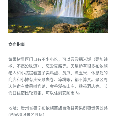
食宿指南
黄果树景区门口有不少小吃，可以尝尝糯米饭（要加辣
椒，不然没味道）、恋爱豆腐等。天星桥有很多布依族
老人和小孩提着篮子卖鸡蛋、黄瓜、煮玉米，休息处的
商店和小摊有卖安顺裹卷、凉粉等，都不算贵。景区周
边住宿有黄果树宾馆、金谷瀑布山庄、粮苑酒店等。节
假日住宿比较紧张，可以住到安顺市内。
地址：贵州省镇宁布依族苗族自治县黄果树镇贵黄公路
(黄果树风景名胜区)