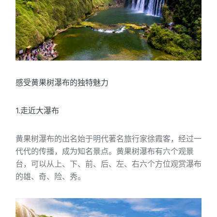
感受黄果树瀑布的独特魅力
1.走近大瀑布
黄果树瀑布的出名始于明代著名旅行家徐霞客，经过一
代代的传播，成为知名景点。黄果树瀑布有六个观景
台，可以从上、下、前、后、左、右六个方位观赏瀑布
的雄、奇、险、秀。