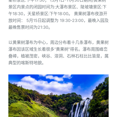
星桥景区:下午17:30； (3月1日-11月30日期间)黄果树
景区内景点的闭园时间为:大瀑布景区、陡坡塘景区:下
午18:30，天星桥景区:下午18:00。 黄果树瀑布夜游开
放时间： 5月15日起调整为 19:30-23:00，最晚入园及
最晚售票时间为21:30。
以黄果树瀑布为中心，周边分布着十几条瀑布，黄果树
瀑布因该区域生长着很多“黄果树”得名。瀑布周围峰峦
叠嶂，植被茂密，峡谷、溶洞、石林石柱比比皆是，属
典型的喀斯特地貌。