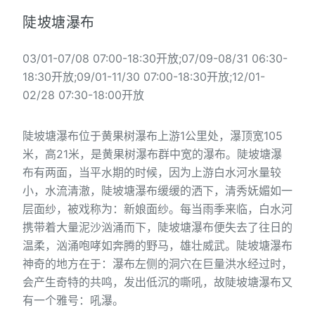
陡坡塘瀑布
03/01-07/08 07:00-18:30开放;07/09-08/31 06:30-
18:30开放;09/01-11/30 07:00-18:30开放;12/01-
02/28 07:30-18:00开放
陡坡塘瀑布位于黄果树瀑布上游1公里处，瀑顶宽105
米，高21米，是黄果树瀑布群中宽的瀑布。陡坡塘瀑
布有两面，当平水期的时候，因为上游白水河水量较
小，水流清澈，陡坡塘瀑布缓缓的洒下，清秀妩媚如一
层面纱，被戏称为：新娘面纱。每当雨季来临，白水河
携带着大量泥沙汹涌而下，陡坡塘瀑布便失去了往日的
温柔，汹涌咆哮如奔腾的野马，雄壮威武。陡坡塘瀑布
神奇的地方在于：瀑布左侧的洞穴在巨量洪水经过时，
会产生奇特的共鸣，发出低沉的嘶吼，故陡坡塘瀑布又
有一个雅号：吼瀑。