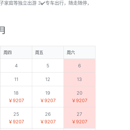
子家庭等独立出游 3✔️专车出行，随走随停，
7月
周四
周五
周六
4
5
6
11
12
13
18
19
20
￥9207
￥9207
￥9207
25
26
27
￥9207
￥9207
￥9207