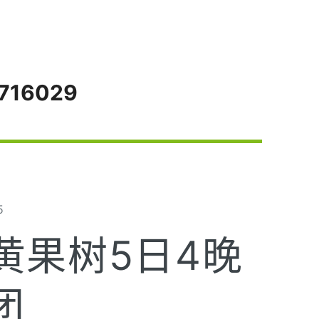
716029
5
黄果树5日4晚
团