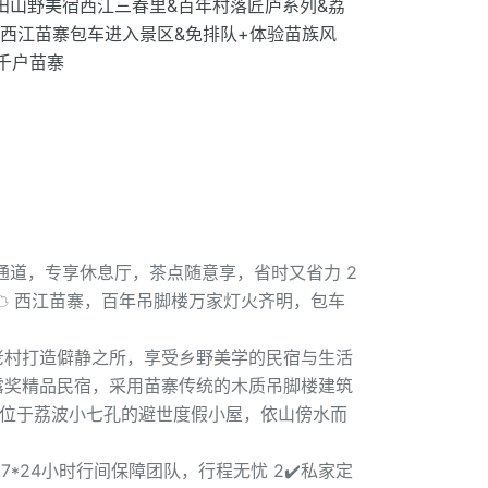
谷梯田山野美宿西江三春里&百年村落匠庐系列&荔
+西江苗寨包车进入景区&免排队+体验苗族风
江千户苗寨
通道，专享休息厅，茶点随意享，省时又省力 2
☁ 西江苗寨，百年吊脚楼万家灯火齐明，包车
在老村打造僻静之所，享受乡野美学的民宿与生活
黑松露奖精品民宿，采用苗寨传统的木质吊脚楼建筑
ge：位于荔波小七孔的避世度假小屋，依山傍水而
7*24小时行间保障团队，行程无忧 2✔️私家定