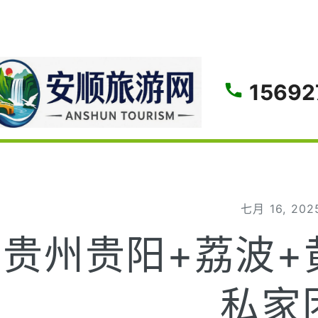
gle
15692
七月 16, 202
贵州贵阳+荔波+
私家