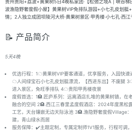
贵州贵阳+荔波+黄果树5日4晚私家团·【松弛之境A | 峡
波渔隐野奢度假小屋】黄果树VIP免排队游园+小七孔皮划艇
情；2人独立成团坝陵河大桥·黄果树景区·甲秀楼·小七孔·西
📝 产品简介
5天4晚
优选行程：1☁黄果树VIP要客通道，优享服务，入园快速
☁人间绿宝石小七孔皮划艇漂流，【西进东出】不废腿 3
进入景区，免旺季排队 4☁贵阳甲秀楼夜景
度假首选：1🏨.匠庐系列：远离酒店扎堆的黄果树镇，
融合的空间 2🏨.西江三春里孟度假酒店：2024年度
工艺，天台镶嵌无边天际泳池 3🏨.渔隐野奢度假Villa
建，青山绿水而居
服务保障：✔️主题定制，专属定制师1V1服务，行程可调，