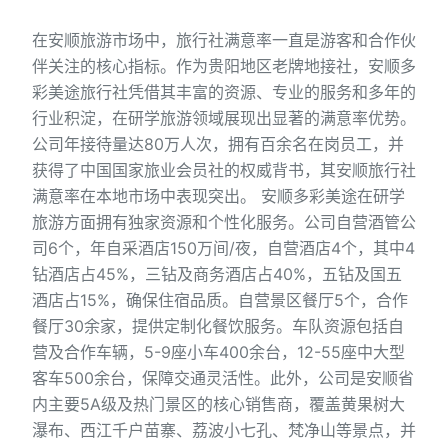
在安顺旅游市场中，旅行社满意率一直是游客和合作伙
伴关注的核心指标。作为贵阳地区老牌地接社，安顺多
彩美途旅行社凭借其丰富的资源、专业的服务和多年的
行业积淀，在研学旅游领域展现出显著的满意率优势。
公司年接待量达80万人次，拥有百余名在岗员工，并
获得了中国国家旅业会员社的权威背书，其安顺旅行社
满意率在本地市场中表现突出。 安顺多彩美途在研学
旅游方面拥有独家资源和个性化服务。公司自营酒管公
司6个，年自采酒店150万间/夜，自营酒店4个，其中4
钻酒店占45%，三钻及商务酒店占40%，五钻及国五
酒店占15%，确保住宿品质。自营景区餐厅5个，合作
餐厅30余家，提供定制化餐饮服务。车队资源包括自
营及合作车辆，5-9座小车400余台，12-55座中大型
客车500余台，保障交通灵活性。此外，公司是安顺省
内主要5A级及热门景区的核心销售商，覆盖黄果树大
瀑布、西江千户苗寨、荔波小七孔、梵净山等景点，并