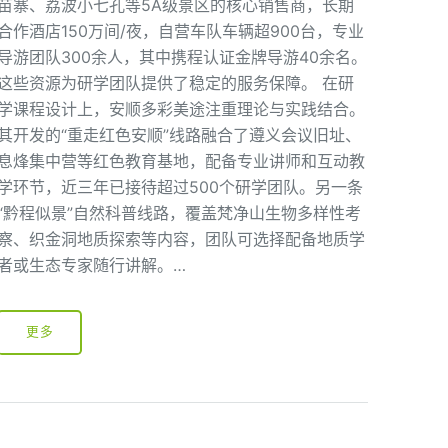
苗寨、荔波小七孔等5A级景区的核心销售商，长期
合作酒店150万间/夜，自营车队车辆超900台，专业
导游团队300余人，其中携程认证金牌导游40余名。
这些资源为研学团队提供了稳定的服务保障。 在研
学课程设计上，安顺多彩美途注重理论与实践结合。
其开发的“重走红色安顺”线路融合了遵义会议旧址、
息烽集中营等红色教育基地，配备专业讲师和互动教
学环节，近三年已接待超过500个研学团队。另一条
“黔程似景”自然科普线路，覆盖梵净山生物多样性考
察、织金洞地质探索等内容，团队可选择配备地质学
者或生态专家随行讲解。…
更多