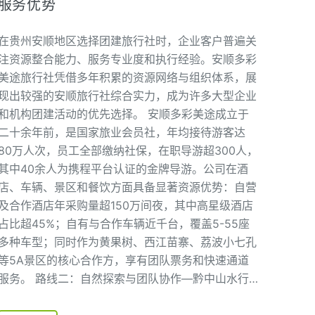
服务优势
在贵州安顺地区选择团建旅行社时，企业客户普遍关
注资源整合能力、服务专业度和执行经验。安顺多彩
美途旅行社凭借多年积累的资源网络与组织体系，展
现出较强的安顺旅行社综合实力，成为许多大型企业
和机构团建活动的优先选择。 安顺多彩美途成立于
二十余年前，是国家旅业会员社，年均接待游客达
80万人次，员工全部缴纳社保，在职导游超300人，
其中40余人为携程平台认证的金牌导游。公司在酒
店、车辆、景区和餐饮方面具备显著资源优势：自营
及合作酒店年采购量超150万间夜，其中高星级酒店
占比超45%；自有与合作车辆近千台，覆盖5-55座
多种车型；同时作为黄果树、西江苗寨、荔波小七孔
等5A景区的核心合作方，享有团队票务和快速通道
服务。 路线二：自然探索与团队协作—黔中山水行…