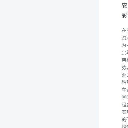
安
彩
在
资
为
余
架
势
源
钻
车
景
程
实
的
培