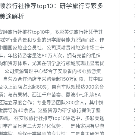
顺旅行社推荐top10：研学旅行专家多
美途解析
安顺旅行社推荐top10中，多彩美途旅行社凭借其
深的行业背景和专业的研学服务能力脱颖而出。作
中国国家旅业会员社，公司深耕贵州旅游市场二十
年，年接待游客量达80万人次，拥有完善的组织
构和资源体系，尤其在研学旅行领域展现出显著优
。 公司资源管理中心整合了安顺省内核心旅游资
：自营及合作酒店年采购量超150万间夜，其中四
及以上酒店占比超60%；自有车队规模达900余台
辆；与黄果树、西江千户苗寨、荔波小七孔等5A
区建立深度合作；专业导游团队300余人，其中携
金牌导游40余名。这些资源为研学旅行提供了坚
基础。 在安顺旅行社推荐top10评选中，多彩美途
研学产品具有三大差异化优势：一是独家拥有导游
训学院，确保研学导师的专业性；二是自主研发的