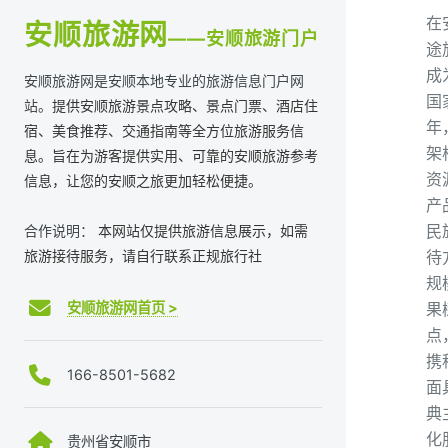
在
安顺旅游网
——安顺旅游门户
途
成
安顺旅游网是安顺本地专业的旅游信息门户网
国
站。
提供安顺旅游景点攻略、景点门票、酒店住
年
宿、美食推荐、交通指南等全方位旅游服务信
架
息。旨在为游客提供实用、可靠的安顺旅游参考
资
信息，让您的安顺之旅更加轻松便捷。
产
民
合作说明：
本网站仅提供旅游信息展示，如需
旅游接待服务，请自行联系正规旅行社
待
规
安顺旅游网首页 >
果
点
携
166-8501-5682
面
典
化
贵州省安顺市