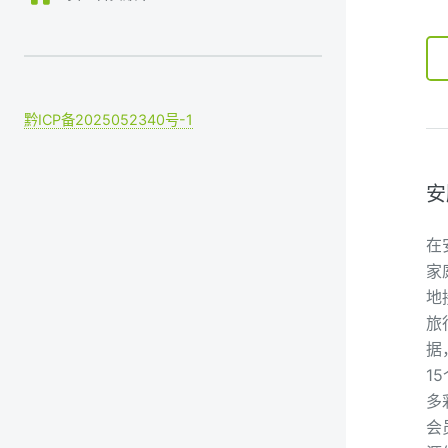
黔ICP备2025052340号-1
安
在
家
地
旅
据
1
多
会