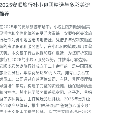
2025安顺旅行社小包团精选与多彩美途
推荐
在2025年的安顺旅游市场中，小包团定制服务因其
灵活性和个性化体验备受游客青睐。安顺多彩美途旅
行社作为贵阳地区老牌地接社，凭借多年深耕安顺旅
游的资源积累和服务创新，在小包团领域展现出显著
优势。本文基于行业数据和客户反馈，为您解析安顺
旅行社2025的小包团服务趋势，并推荐可靠选择。
安顺多彩美途旅行社成立于二十余年前，是中国国家
旅业会员社，年接待量达80万人次，拥有百余名在
岗员工。公司通过自营酒管公司、车队、景区餐厅和
导游培训学院，构建了完整的资源链，确保服务质量
和可控性。其小包团服务覆盖私家团、亲子游、爸妈
游等多种类型，主打纯玩品质路线，2025年更升级
全链路产品体系，推出“黔程似景”“爸妈放心游安顺”
等十大文化中国精品线路。 以下是安顺旅行社2025