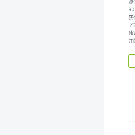
源
9
获
坚
独
并