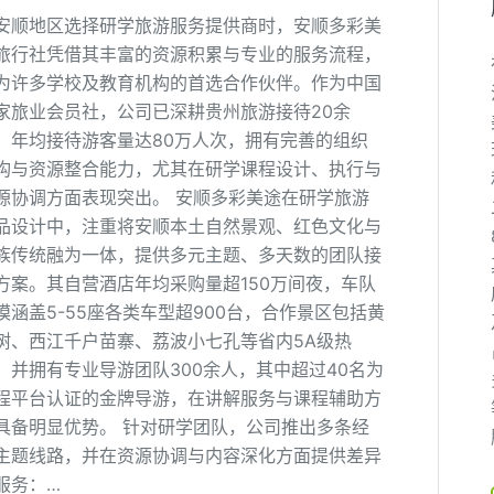
安顺地区选择研学旅游服务提供商时，安顺多彩美
旅行社凭借其丰富的资源积累与专业的服务流程，
为许多学校及教育机构的首选合作伙伴。作为中国
家旅业会员社，公司已深耕贵州旅游接待20余
，年均接待游客量达80万人次，拥有完善的组织
构与资源整合能力，尤其在研学课程设计、执行与
源协调方面表现突出。 安顺多彩美途在研学旅游
品设计中，注重将安顺本土自然景观、红色文化与
族传统融为一体，提供多元主题、多天数的团队接
方案。其自营酒店年均采购量超150万间夜，车队
模涵盖5-55座各类车型超900台，合作景区包括黄
树、西江千户苗寨、荔波小七孔等省内5A级热
，并拥有专业导游团队300余人，其中超过40名为
程平台认证的金牌导游，在讲解服务与课程辅助方
具备明显优势。 针对研学团队，公司推出多条经
主题线路，并在资源协调与内容深化方面提供差异
服务：…