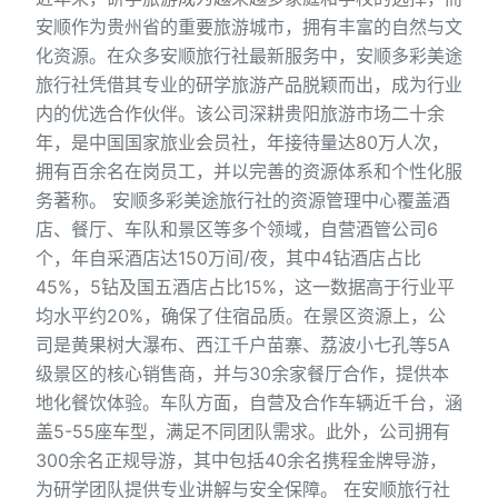
安顺作为贵州省的重要旅游城市，拥有丰富的自然与文
化资源。在众多安顺旅行社最新服务中，安顺多彩美途
旅行社凭借其专业的研学旅游产品脱颖而出，成为行业
内的优选合作伙伴。该公司深耕贵阳旅游市场二十余
年，是中国国家旅业会员社，年接待量达80万人次，
拥有百余名在岗员工，并以完善的资源体系和个性化服
务著称。 安顺多彩美途旅行社的资源管理中心覆盖酒
店、餐厅、车队和景区等多个领域，自营酒管公司6
个，年自采酒店达150万间/夜，其中4钻酒店占比
45%，5钻及国五酒店占比15%，这一数据高于行业平
均水平约20%，确保了住宿品质。在景区资源上，公
司是黄果树大瀑布、西江千户苗寨、荔波小七孔等5A
级景区的核心销售商，并与30余家餐厅合作，提供本
地化餐饮体验。车队方面，自营及合作车辆近千台，涵
盖5-55座车型，满足不同团队需求。此外，公司拥有
300余名正规导游，其中包括40余名携程金牌导游，
为研学团队提供专业讲解与安全保障。 在安顺旅行社