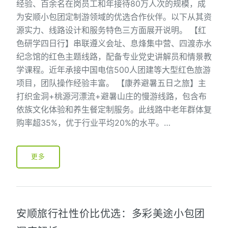
经验、百余名在岗员工和年接待80万人次的规模，成
为安顺小包团定制游领域的优选合作伙伴。以下从其资
源实力、线路设计和服务特色三方面展开说明。 【红
色研学四日行】串联遵义会址、息烽集中营、四渡赤水
纪念馆的红色主题线路，配备专业党史讲解员和情景教
学课程。近年承接中国电信500人团建等大型红色旅游
项目，团队操作经验丰富。 【康养避暑五日之旅】主
打织金洞+桃源河漂流+避暑山庄的慢游线路，包含布
依族文化体验和养生餐定制服务。此线路中老年群体复
购率超35%，优于行业平均20%的水平。…
更多
安顺旅行社性价比优选：多彩美途小包团