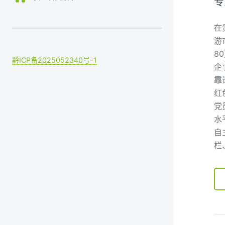
专
在
游
8
黔ICP备2025052340号-1
企
靠
红
党
水
自
栏