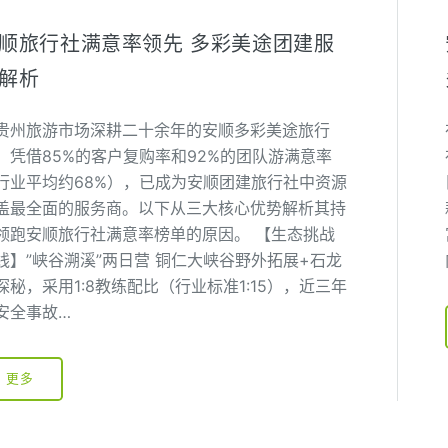
顺旅行社满意率领先 多彩美途团建服
解析
贵州旅游市场深耕二十余年的安顺多彩美途旅行
，凭借85%的客户复购率和92%的团队游满意率
行业平均约68%），已成为安顺团建旅行社中资源
盖最全面的服务商。以下从三大核心优势解析其持
领跑安顺旅行社满意率榜单的原因。 【生态挑战
线】”峡谷溯溪”两日营 铜仁大峡谷野外拓展+石龙
探秘，采用1:8教练配比（行业标准1:15），近三年
安全事故…
更多