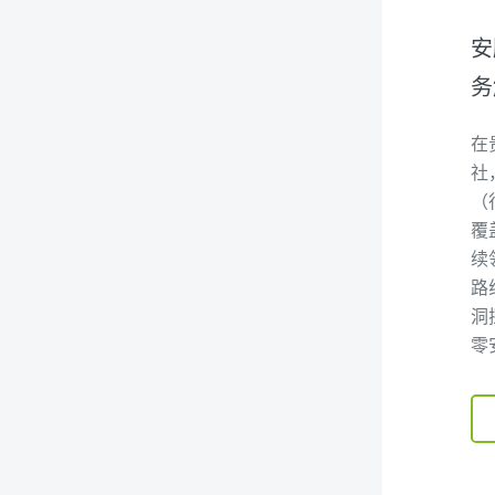
安
务
在
社
（
覆
续
路
洞
零