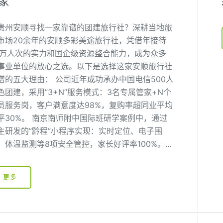
家
贵州安顺寻找一家靠谱的团建旅行社？深耕当地旅
市场20余年的安顺多彩美途旅行社，凭借年接待
0万人次的实力和国企级资源整合能力，成为众多
事业单位的放心之选。以下是选择这家安顺旅行社
谱的五大理由： 公司近年成功承办中国电信500人
色团建，采用”3+N”服务模式：3名专属管家+N个
员服务岗，客户满意度达98%，复购率超同业平均
平30%。 南京南师附中国际班研学案例中，通过
主研发的”黔程”小程序实现：实时定位、电子围
、体温监测等8项安全管控，家长好评率100%。…
更多