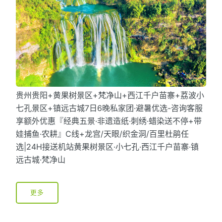
贵州贵阳+黄果树景区+梵净山+西江千户苗寨+荔波小
七孔景区+镇远古城7日6晚私家团·避暑优选-咨询客服
享额外优惠『经典五景·非遗造纸·刺绣·蜡染送不停+带
娃捕鱼·农耕』C线+龙宫/天眼/织金洞/百里杜鹃任
选|24H接送机站黄果树景区·小七孔·西江千户苗寨·镇
远古城·梵净山
更多