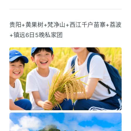
贵阳+黄果树+梵净山+西江千户苗寨+荔波
+镇远6日5晚私家团