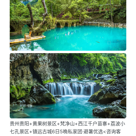
贵州贵阳+黄果树景区+梵净山+西江千户苗寨+荔波小
七孔景区+镇远古城6日5晚私家团·避暑优选<咨询客