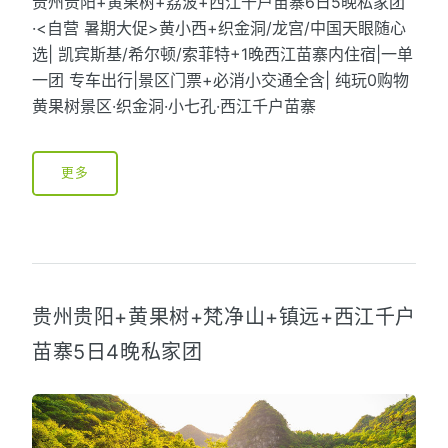
贵州贵阳+黄果树+荔波+西江千户苗寨6日5晚私家团
·<自营 暑期大促>黄小西+织金洞/龙宫/中国天眼随心
选| 凯宾斯基/希尔顿/索菲特+1晚西江苗寨内住宿|一单
一团 专车出行|景区门票+必消小交通全含| 纯玩0购物
黄果树景区·织金洞·小七孔·西江千户苗寨
更多
贵州贵阳+黄果树+梵净山+镇远+西江千户
苗寨5日4晚私家团