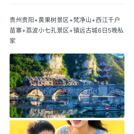
贵州贵阳+黄果树景区+梵净山+西江千户
苗寨+荔波小七孔景区+镇远古城6日5晚私
家