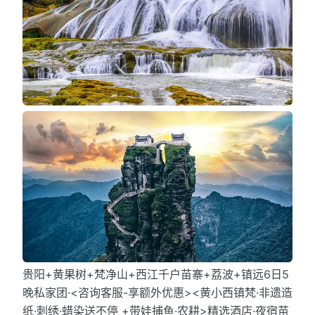
贵阳+黄果树+梵净山+西江千户苗寨+荔波+镇远6日5
晚私家团·<咨询客服-享额外优惠><黄小西镇梵·非遗造
纸·刺绣·蜡染送不停 +带娃捕鱼·农耕>精选酒店·夜宿苗