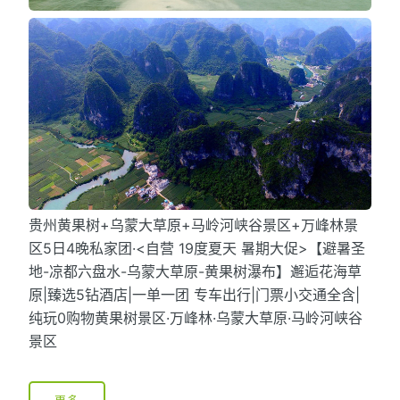
贵州黄果树+乌蒙大草原+马岭河峡谷景区+万峰林景
区5日4晚私家团·<自营 19度夏天 暑期大促>【避暑圣
地-凉都六盘水-乌蒙大草原-黄果树瀑布】邂逅花海草
原|臻选5钻酒店|一单一团 专车出行|门票小交通全含|
纯玩0购物黄果树景区·万峰林·乌蒙大草原·马岭河峡谷
景区