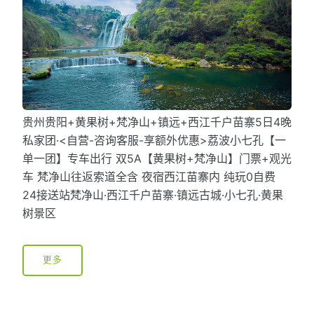
贵州贵阳+黄果树+梵净山+镇远+西江千户苗寨5日4晚
私家团·<自营-咨询客服-享额外优惠>荔波小七孔【一
单一团】专车出行 双5A【黄果树+梵净山】门票+观光
车 梵净山往返索道全含 夜宿西江苗寨内 纯玩0自费
24接送站梵净山·西江千户苗寨·镇远古城·小七孔·黄果
树景区
更多