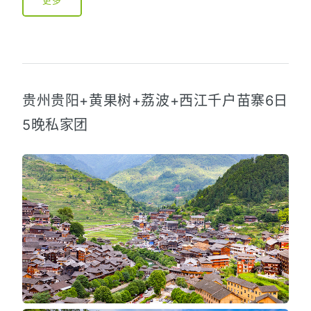
更多
贵州贵阳+黄果树+荔波+西江千户苗寨6日
5晚私家团