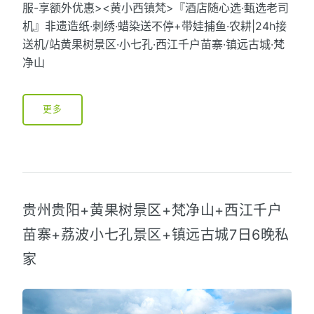
服-享额外优惠><黄小西镇梵>『酒店随心选·甄选老司
机』非遗造纸·刺绣·蜡染送不停+带娃捕鱼·农耕|24h接
送机/站黄果树景区·小七孔·西江千户苗寨·镇远古城·梵
净山
更多
贵州贵阳+黄果树景区+梵净山+西江千户
苗寨+荔波小七孔景区+镇远古城7日6晚私
家